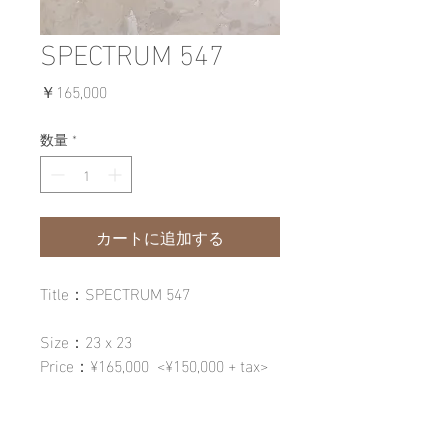
SPECTRUM 547
価
￥165,000
格
数量
*
カートに追加する
Title：SPECTRUM 547
Size：23 x 23
Price：¥165,000 <¥150,000 + tax>
Material：
CANVAS/Mirror<Japan>/Swarovski
<Austria>/Fabric<Pakistan>