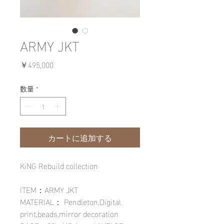
ARMY JKT
価
￥495,000
格
数量
*
カートに追加する
KiNG Rebuild collection
ITEM：ARMY JKT
MATERIAL： Pendleton,Digital
print,beads,mirror decoration