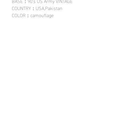
BASE：90’s US Army VINTAGE
COUNTRY：USA,Pakistan
COLOR：camouflage
SIZE：M size
PRICE：¥450,000+tax
ITEM No：8698052
PRICE：¥450,000+tax
ITEM No：8698051
All rights reserved. KiNG